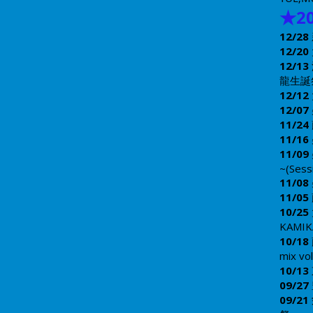
★
2
12/
28
12/
20
12/13
龍生誕
12/12
12/07
11/24
11/16
11/09
~
​(Sess
11/08
11/05
10/25
KAMIK
10/18
mix vo
10/13
09/27
09/21