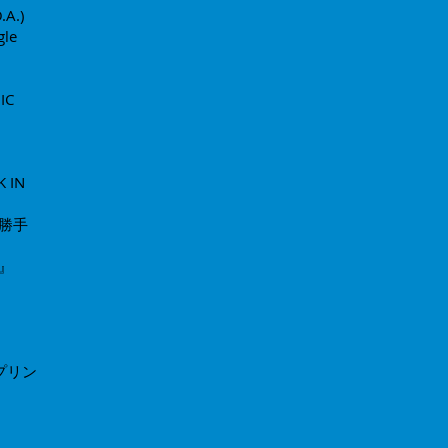
.A.)
gle
IC
 IN
を勝手
y』
ップリン