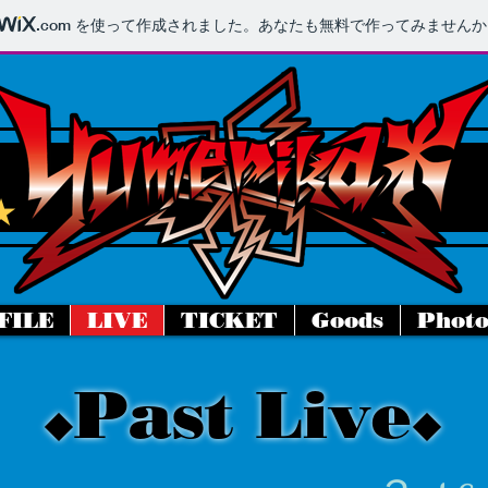
.com
を使って作成されました。あなたも無料で作ってみませんか
D★
FILE
LIVE
TICKET
Goods
Phot
Past Live
◆
◆