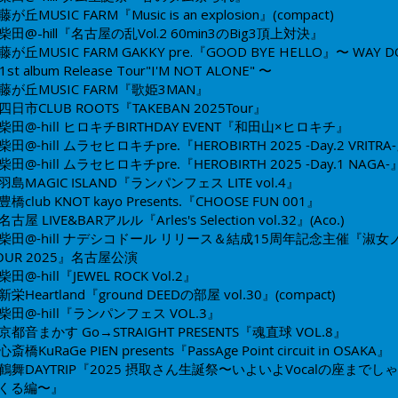
藤が丘MUSIC FARM
『Music is an explosion』(compact)
柴田@-hill
『名古屋の乱Vol.2 60min3のBig3頂上対決️』
藤が丘MUSIC FARM
GAKKY pre.『GOOD BYE HELLO』〜 WAY D
st album Release Tour"I'M NOT ALONE" 〜​
藤が丘MUSIC FARM
『歌姫3MAN』
四日市CLUB ROOTS​​
『TAKEBAN 2025Tour』
柴田@-hill
ヒロキチBIRTHDAY EVENT『和田山×ヒロキチ』
柴田@-hill
ムラセヒロキチpre.
『HEROBIRTH 2025 -Day.2 VRITRA
柴田@-hill
ムラセヒロキチpre.
『HEROBIRTH 2025 -Day.1 NAGA-
羽島MAGIC ISLAND​
『ランパンフェス LITE vol.4』
豊橋club KNOT​​
kayo Presents.​『CHOOSE FUN 001』
名古屋
LIVE&BARアルル​
『Arles's Selection vol.32』(Aco.)
柴田@-hill
ナデシコドール リリース＆結成15周年記念主催
『淑女
 TOUR 2025』名古屋公演
柴田@-hill
『JEWEL ROCK Vol.2』
新栄Heartland
『ground DEEDの部屋 vol.30』(compact)
柴田@-hill
『ランパンフェス VOL.3』
京都音まかす
Go→STRAIGHT PRESENTS『魂直球 VOL.8』
心斎橋KuRaGe
PIEN presents『PassAge Point circuit in OSAKA』
鶴舞DAYTRIP
『2025 摂取さん生誕祭〜いよいよVocalの座までし
くる編〜』