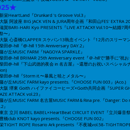
0
25★
新栄HeartLand
『Drunkard 's Groove Vol.3』
大阪 阿波座 BIG JACK
VEN & JURA周年企画
『和田山FES' EXTRA 2
滋賀BARI-HARI​
​​​​​Kyo PRESENTS『LIVE ATTACK!! Vol.10〜結婚
祭〜』
大阪 心斎橋CLAPPER
スケパン13執念イベント『12月のスリーマン
柴田@-hill
『@-hill 15th Anniversary DAY.2』
藤が丘MUSIC FARM
『NAGOYA SPARKLE』
柴田@-hill
BRIMAR 25th Anniversary event『＠-hillで”勝手に”祝お
柴田@-hill
『下山武徳的夜会 in 名古屋』~還暦のお祝いスペシャル
ion)
柴田@-hill
『Storm it.〜暴風と暁とメタル〜』
藤が丘MUSIC FARM
kayo presents.『CHOOSE FUN 003』
(Aco.)
大阪 堺東 Goith
ハイファイコーヒーズ×Goith共同企画
『SUPER G
AZE ATTACK vol.23』
藤が丘MUSIC FARM
名古屋MUSIC FARM＆Rina pre.
『Danger: Do 
l.2』
東京 立川 BABEL
BABEL×HeartBeat CIRCUIT EVENT
『立川爆音
豊橋club KNOT
kayo presents.
『CHOOSE FUN 002』
栄TIGHT ROPE
Rosario Ark presents
『不夜城vol.58-TIGHTRO