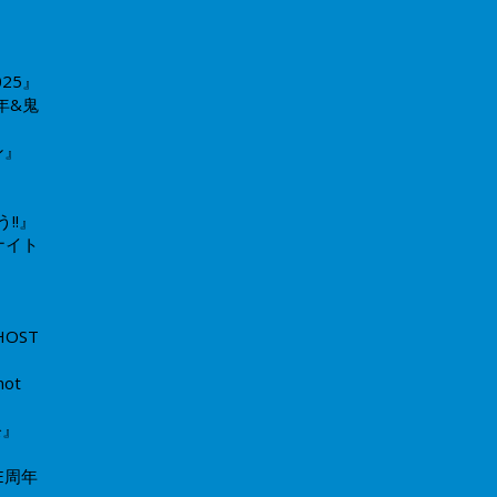
025』
7周年&鬼
』​
う!!』
ナイト
HOST
not
祭』
PE周年