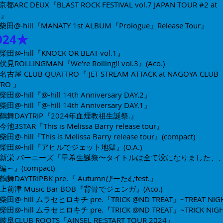
京都
ARC DEUX『BLAST ROCK FESTIVAL vol.7 JAPAN TOUR #2 at
O
』
柴田@-hill
『MANATY 1st ALBUM『Prologue』Release Tour
』
0
24★
柴田@-hill『KNOCK OR BEAT vol.1』
伏見ROLLINGMAN『We're Rolling!! vol.3』(Aco.)
名古屋 CLUB QUATTRO『 JET STREAM ATTACK at NAGOYA CLUB
RO 』​​
柴田@-hill『@-hill 14th Anniversary DAY.2』
柴田@-hill『@-hill 14th Anniversary DAY.1』
鶴舞DAYTRIP
『2024年血煙教祖生誕祭.』
今池3STAR
『This is Melissa Barry release tour』
柴田@-hill『This is Melissa Barry release tour』
(compact)
柴田@-hill『アヒルでジェット地獄』
(O.A.)
新栄 バーニーズ
『早希生誕祭〜タイトルは全て没になりました、
編～』
(compact)
鶴舞DAYTRIP
BK pre.『 Autumnびーたむfest.』
上前津
Music Bar BOB
『背骨でジェンガ』
(Aco.)
柴田@-hill
ムラセヒロキチ pre.『TRICK @ND TREAT』​~TREAT NIGH
柴田@-hill
ムラセヒロキチ pre.『TRICK @ND TREAT』~TRICK NIGH
岐阜CLUB ROOTS
『AINSEL RE:START TOUR 2024』