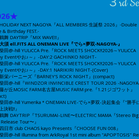
​３rd Se
0
26★
HOLIDAY NEXT NAGOYA『ALL MEMBERS 生誕祭 2026』-Double
e & Birthday FEST.-
鶴舞 DAYTRIP『MIX WAVE!!』
 大須 ell.FITS ALL ONEMAN LIVE『でら×夢双-NAGOYA-』
柴田@-hill
YULiCCA Pre.『ROCK MEETS SHOCK!!2026～YULiCCA
day Eventやお♪～』
-DAY:2 GACHINKO NIGHT-
柴田@-hill
YULiCCA Pre.『ROCK MEETS SHOCK!!2026～YULiCCA
day Eventやお♪～』-DAY:1 NARIKIRI NIGHT-(Cover)
新栄バーニーズ
『BARNEY'S ROCK NIGHT』(compact)
柴田@-hill
『WINDZOR INVINCIBLE CREST TOUR 2026 -NAGOYA-
藤が丘MOSIC FARM
​​名古屋MUSIC FARM pre.『1.21ジゴワット』
ct)
柴田@-hill
Yumerika＊ONEMAN LIVE
-でら×夢双-決起集会『"勝手
上決戦!!』
鶴舞 DAYTRIP『
TSURUMAI-LINE
〜ELECTRIC MAMA『Stereo Big
Release Tour〜』
四日市 club CHAOS
kayo Presents​『CHOOSE FUN 008』
柴田@-hill
​Illumina from ArkRoyal 1st mini album "APOPTOSIS" R