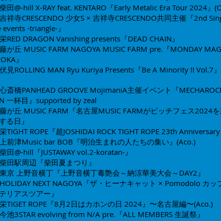
柴田@-hill X-RAY feat. KENTARO『Early Metalic Era Tour 2024』
(O
吉祥寺CRESCENDO​
少女S × 吉祥寺CRESCENDO共同主催
『2nd Sin
e events -triangle-』
栄RED DRAGON
Vanishing presents『DEAD CHAIN』
藤が丘 MUSIC FARM
NAGOYA MUSIC FARM pre.
『MONDAY MAG
AOKA』​
伏見ROLLING MAN
Ryu Kuriya Presents『Be A Minority !! Vol.7』
心斎橋PANHEAD GROOVE MojimaniA主催イベント
『MECHAROCK
EN 一杯目』
​supported by zeal
藤が丘 MUSIC FARM​
『名古屋MUSIC FARMがビッチフェス2024
する日』
栄TIGHT ROPE
『超JOSHIDAI ROCK TIGHT ROPE 23th Anniversar
上前津Music bar BOB
『明治生まれの人たちの集い』(Aco.)
柴田@-hill
『JUSTAWAY vol.2-koratan-』
柴田駅周辺
『柴田夏まつり』
東京 上野音横丁『上野音横丁毒艶会～納涼華美大会～DAY2』
HOLIDAY NEXT NAGOYA​
『ザ・ヒーナキャット × Pomodolo カ
テリアスツアー』
栄TIGET ROPE
『8月2日はカホンの日 2024』〜名古屋編〜(Aco.)
今池3STAR
evolving from N/A pre.『ALL MEMBERS 生誕祭』