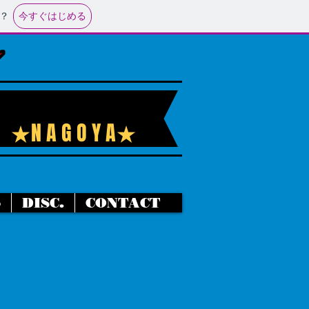
今すぐはじめる
？
★N A G O Y A★
o
DISC.
CONTACT