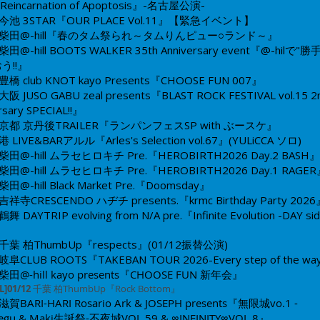
Reincarnation of Apoptosis』-名古屋公演-​​
今池 3STAR
​​『OUR PLACE Vol.11』【緊急イベント】
柴田@-hill
『春のタム祭られ～タムりんピュー○ランド～』
柴田@-hill
BOOTS WALKER 35th Anniversary event『@-hilで"勝
う!!』
豊橋 club KNOT
kayo Presents​『CHOOSE FUN 007』​
大阪 JUSO GABU
zeal presents『BLAST ROCK FESTIVAL vol.15 2
rsary SPECIAL!!』
京都 京丹後TRAILER
『ランパンフェスSP with ぶースケ』​​
港 LIVE&BARアルル
『Arles's Selection vol.67』(YULiCCA ソロ)
柴田@-hill
ムラセヒロキチ Pre.『HEROBIRTH2026 Day.2 BASH』
柴田@-hill
ムラセヒロキチ Pre.『HEROBIRTH2026 Day.1 RAGE
柴田@-hill
Black Market Pre.『Doomsday』
吉祥寺CRESCENDO
ハヂチ presents.『krmc Birthday Party 202
鶴舞 DAYTRIP
evolving from N/A pre.『Infinite Evolution -DAY si
千葉 柏ThumbUp
『respects』​(01/12振替公演)
岐阜CLUB ROOTS
『TAKEBAN TOUR 2026-Every step of the wa
柴田@-hill kayo presents​『CHOOSE FUN 新年会』
L]01/12
千葉 柏ThumbUp『Rock Bottom』
滋賀BARI-HARI Rosario Ark & JOSEPH presents『無限城vo.1 -
egu & Maki生誕祭-不夜城VOL.59 & ∞INFINITY∞VOL.8』