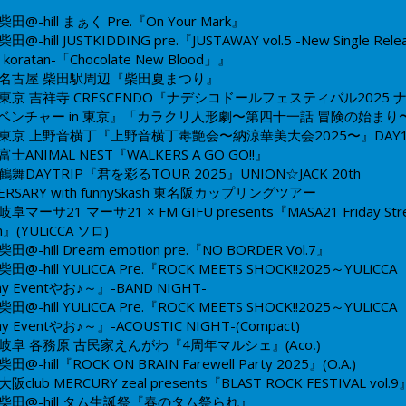
柴田@-hill
まぁく Pre.
『On Your Mark』
柴田@-hill
JUSTKIDDING pre.
『JUSTAWAY vol.5 -New Single Rele
/ koratan-
「Chocolate New Blood」』
名古屋 柴田駅周辺
『柴田夏まつり』
東京 吉祥寺 CRESCENDO
『ナデシコドールフェスティバル2025
ベンチャー in 東京』
「カラクリ人形劇〜第四十一話 冒険の始まり
東京 上野音横丁
『上野音横丁毒艶会〜納涼華美大会2025〜』DAY
富士ANIMAL NEST
『WALKERS A GO GO!!』
鶴舞DAYTRIP
『君を彩るTOUR 2025』
UNION☆JACK 20th
VERSARY with funnySkash 東名阪カップリングツアー
岐阜マーサ21
マーサ21 × FM GIFU presents
『MASA21 Friday Str
n』
​(YULiCCA ソロ)
柴田@-hill
Dream emotion pre.
『NO BORDER Vol.7』
柴田@-hill
YULiCCA Pre.
『ROCK MEETS SHOCK!!2025
～YULiCCA
day Eventやお♪～』
-BAND NIGHT-
柴田@-hill
YULiCCA Pre.
『ROCK MEETS SHOCK!!2025
～YULiCCA
day Eventやお♪～』
-ACOUSTIC NIGHT-(Compact)
岐阜 各務原 古民家えんがわ
『4周年マルシェ』
(Aco.)
柴田@-hill
『ROCK ON BRAIN Farewell Party 2025』(O.A.)
大阪club MERCURY
zeal presents『BLAST ROCK FESTIVAL vol.9
柴田@-hill
タム生誕祭『春のタム祭られ』