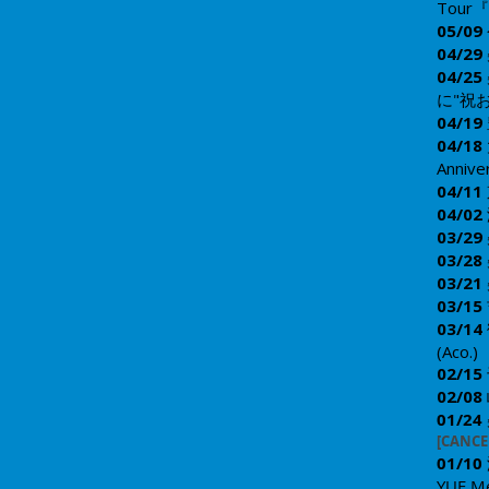
Tour『
05/09
04/29
04/25
に"祝お
04/19
04/18
Annive
04/11
04/02
03/29
03/28
03/21
03/15
03/14
(Aco.)
02/
15
02/08
01/24
[CANCE
01/10
YUE,M