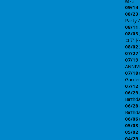
祭-』
09/14
​08/23
Party 
08/
11
08/0
3
コアド
​08/
02
07/
27
07/
19
ANNI
07/
18
Garde
​07/
12
​06/
29
Birth
​06/
28
Birth
06/
06
05/
03
05/
02
​04/
29