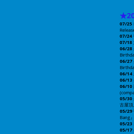
★
2
07/25
Releas
07/24
07/18
06/28
Birth
06/27
Birth
06/14
06/13
06/10
(compa
05/30
古屋頂
05/29
Bang』
05/23
05/17